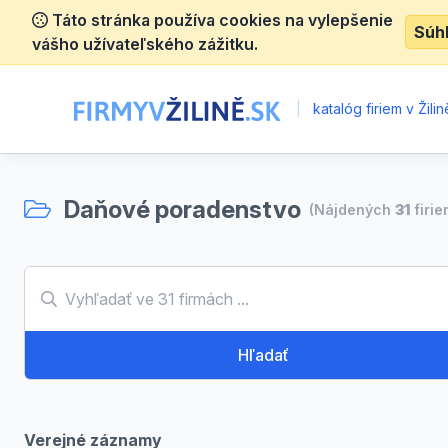
Táto stránka používa cookies na vylepšenie
Súh
vášho užívateľského zážitku.
|
katalóg firiem v Žilin
Daňové poradenstvo
(Nájdených
31
firie
Hľadať
Verejné záznamy