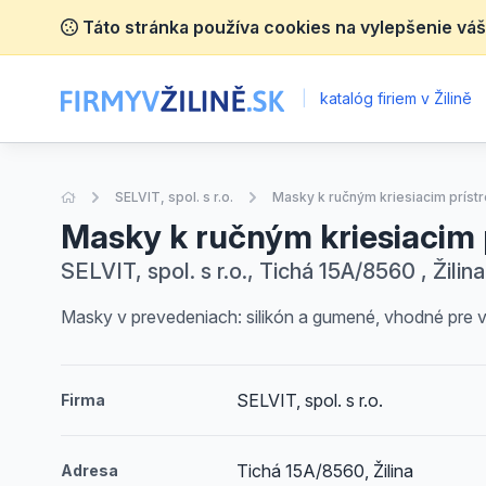
Táto stránka používa cookies na vylepšenie váš
|
katalóg firiem v Žilině
Úvodná stránka
SELVIT, spol. s r.o.
Masky k ručným kriesiacim príst
Masky k ručným kriesiacim 
SELVIT, spol. s r.o., Tichá 15A/8560 , Žilina
Masky v prevedeniach: silikón a gumené, vhodné pre v
SELVIT, spol. s r.o.
Firma
Tichá 15A/8560, Žilina
Adresa