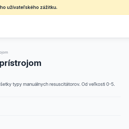
ho užívateľského zážitku.
rojom
prístrojom
šetky typy manuálnych resuscitátorov. Od veľkosti 0-5.