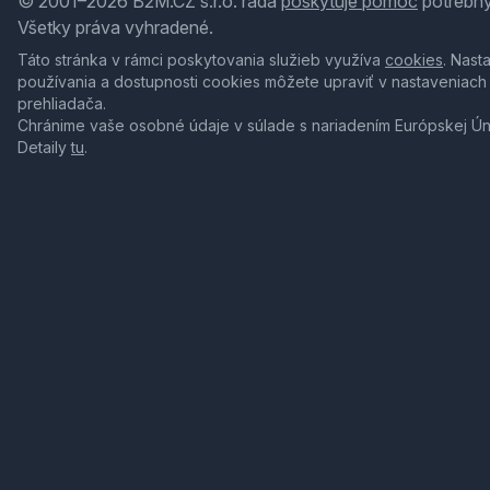
© 2001–2026 B2M.CZ s.r.o. rada
poskytuje pomoc
potrebný
Všetky práva vyhradené.
Táto stránka v rámci poskytovania služieb využíva
cookies
. Nast
používania a dostupnosti cookies môžete upraviť v nastaveniach
prehliadača.
Chránime vaše osobné údaje v súlade s nariadením Európskej Ú
Detaily
tu
.