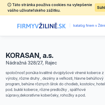
Táto stránka používa cookies na vylepšenie
Súh
vášho užívateľského zážitku.
|
katalóg firiem v Žilin
KORASAN, a.s.
Nádražná 328/27, Rajec
spoločnosť ponúka kvalitné dvojplyšové vlnené koberce z 
výroby, rôzne druhy , dezény a veľkosti, hlavne behúňový
program, behúne rôznych šírok do chodieb, kostolov, hote
pod. buklé koberce, rôzne predložky , spáľňové
súpravy,dekoratívne koberčeky, rohožky a pod.