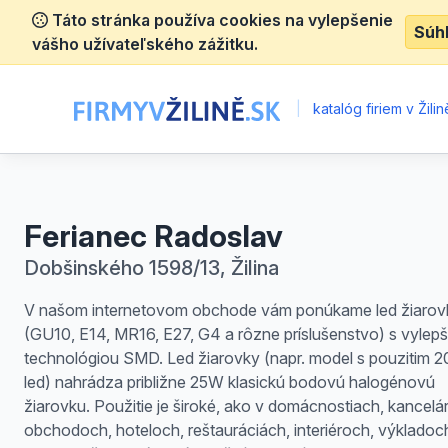
Táto stránka používa cookies na vylepšenie
Súh
vášho užívateľského zážitku.
|
katalóg firiem v Žilin
Ferianec Radoslav
Dobšinského 1598/13, Žilina
V našom internetovom obchode vám ponúkame led žiarov
(GU10, E14, MR16, E27, G4 a rôzne príslušenstvo) s vylep
technológiou SMD. Led žiarovky (napr. model s pouzitim 
led) nahrádza približne 25W klasickú bodovú halogénovú
žiarovku. Použitie je široké, ako v domácnostiach, kancelár
obchodoch, hoteloch, reštauráciách, interiéroch, výkladoc