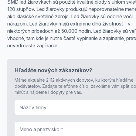
SMD led žiarovkách sú použité kvalitné diody s uhlom svie
120 stupňov. Led žiarovky produkujú neporovnateľne mene
ako klasické svetelné zdroje. Led žiarovky sú odolné voči
nárazom. Led žiarovky majú extrémne dlhú životnosť - v
niektorých prípadoch až 50.000 hodín. Led žiarovky sú ve
vhodné, tam kde je nutné časté vypínanie a zapínanie, pre
nevadí časté zapínanie.
Hľadáte nových zákazníkov?
Máme aktuálne 2.112 aktívnych dopytov, ku ktorým hľadáme
dodávateľov. Zadajte telefónne číslo, zavoláme vám späť do
minút a nájdeme i dopyty pre vás.
Názov firmy
Meno a priezvisko
*