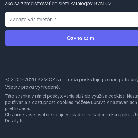
ako sa zaregistrovať do siete katalógov B2M.CZ.
Telefón
*
Ozvite sa mi
© 2001–2026 B2M.CZ s.r.o. rada
poskytuje pomoc
potrebný
Všetky práva vyhradené.
Táto stránka v rámci poskytovania služieb využíva
cookies
. Nast
používania a dostupnosti cookies môžete upraviť v nastaveniach
prehliadača.
Chránime vaše osobné údaje v súlade s nariadením Európskej Ú
Detaily
tu
.