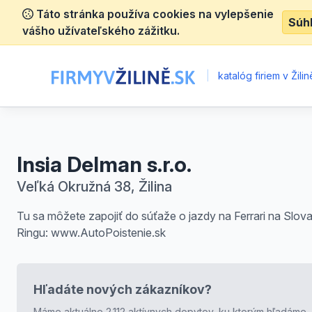
Táto stránka používa cookies na vylepšenie
Súh
vášho užívateľského zážitku.
|
katalóg firiem v Žilin
Insia Delman s.r.o.
Veľká Okružná 38, Žilina
Tu sa môžete zapojiť do súťaže o jazdy na Ferrari na Slova
Ringu: www.AutoPoistenie.sk
Hľadáte nových zákazníkov?
Máme aktuálne 2.112 aktívnych dopytov, ku ktorým hľadáme