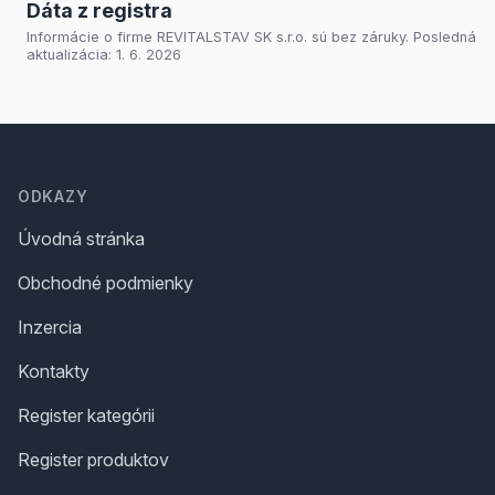
Dáta z registra
Informácie o firme REVITALSTAV SK s.r.o. sú bez záruky. Posledná
aktualizácia: 1. 6. 2026
Footer
ODKAZY
Úvodná stránka
Obchodné podmienky
Inzercia
Kontakty
Register kategórii
Register produktov