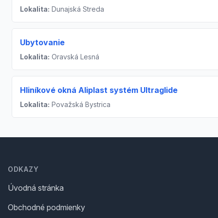
Lokalita:
Dunajská Streda
Ubytovanie
Lokalita:
Oravská Lesná
Hliníkové okná Aliplast systém Ultraglide
Lokalita:
Považská Bystrica
Footer
ODKAZY
Úvodná stránka
Obchodné podmienky