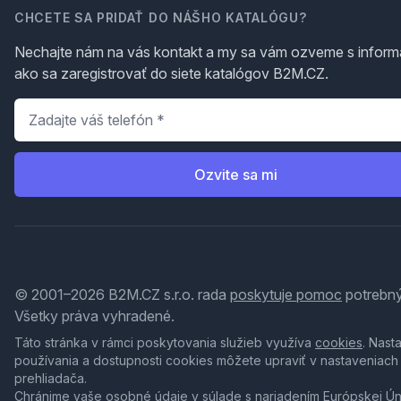
CHCETE SA PRIDAŤ DO NÁŠHO KATALÓGU?
Nechajte nám na vás kontakt a my sa vám ozveme s inform
ako sa zaregistrovať do siete katalógov B2M.CZ.
Telefón
*
Ozvite sa mi
© 2001–2026 B2M.CZ s.r.o. rada
poskytuje pomoc
potrebný
Všetky práva vyhradené.
Táto stránka v rámci poskytovania služieb využíva
cookies
. Nast
používania a dostupnosti cookies môžete upraviť v nastaveniach
prehliadača.
Chránime vaše osobné údaje v súlade s nariadením Európskej Ú