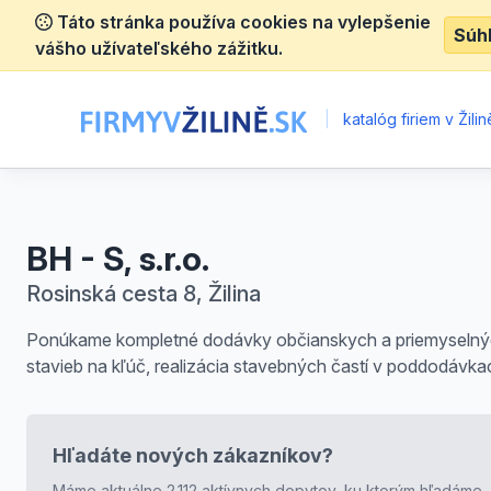
Táto stránka používa cookies na vylepšenie
Súh
vášho užívateľského zážitku.
|
katalóg firiem v Žilin
BH - S, s.r.o.
Rosinská cesta 8, Žilina
Ponúkame kompletné dodávky občianskych a priemyseln
stavieb na kľúč, realizácia stavebných častí v poddodávka
Hľadáte nových zákazníkov?
Máme aktuálne 2.112 aktívnych dopytov, ku ktorým hľadáme