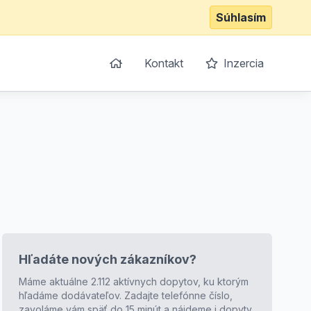
Súhlasím
Kontakt
Inzercia
Hľadáte nových zákazníkov?
Máme aktuálne 2.112 aktívnych dopytov, ku ktorým
hľadáme dodávateľov. Zadajte telefónne číslo,
zavoláme vám späť do 15 minút a nájdeme i dopyty