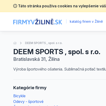
Táto stránka používa cookies na vylepšenie váš
|
katalóg firiem v Žilině
Úvodná stránka
DEEM SPORTS , spol. s r.o.
DEEM SPORTS , spol. s r.o.
Bratislavská 31, Žilina
Výroba športového ošatenia. Sublimačná potlač textilu
Kategórie firmy
Bicykle
Odevy - športové