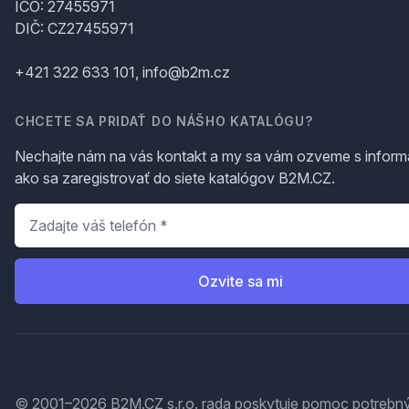
IČO: 27455971
DIČ: CZ27455971
+421 322 633 101, info@b2m.cz
CHCETE SA PRIDAŤ DO NÁŠHO KATALÓGU?
Nechajte nám na vás kontakt a my sa vám ozveme s inform
ako sa zaregistrovať do siete katalógov B2M.CZ.
Telefón
*
Ozvite sa mi
© 2001–2026 B2M.CZ s.r.o. rada
poskytuje pomoc
potrebný