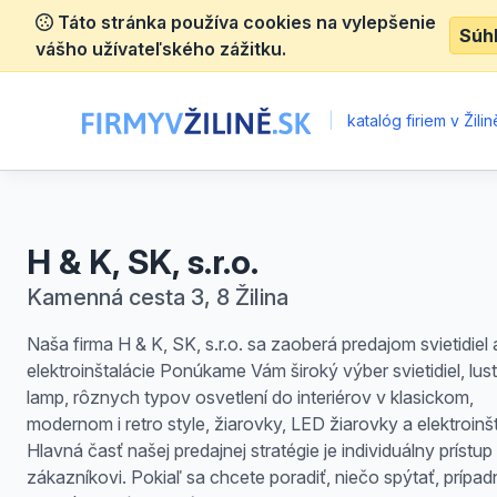
Táto stránka používa cookies na vylepšenie
Súh
vášho užívateľského zážitku.
|
katalóg firiem v Žilin
H & K, SK, s.r.o.
Kamenná cesta 3, 8 Žilina
Naša firma H & K, SK, s.r.o. sa zaoberá predajom svietidiel 
elektroinštalácie Ponúkame Vám široký výber svietidiel, lust
lamp, rôznych typov osvetlení do interiérov v klasickom,
modernom i retro style, žiarovky, LED žiarovky a elektroinšt
Hlavná časť našej predajnej stratégie je individuálny prístup
zákazníkovi. Pokiaľ sa chcete poradiť, niečo spýtať, prípa