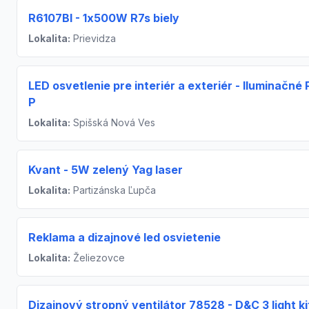
R6107BI - 1x500W R7s biely
Lokalita:
Prievidza
LED osvetlenie pre interiér a exteriér - Iluminačné 
P
Lokalita:
Spišská Nová Ves
Kvant - 5W zelený Yag laser
Lokalita:
Partizánska Ľupča
Reklama a dizajnové led osvietenie
Lokalita:
Želiezovce
Dizajnový stropný ventilátor 78528 - D&C 3 light ki