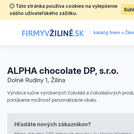
Táto stránka používa cookies na vylepšenie
Súh
vášho užívateľského zážitku.
|
katalóg firiem v Žilin
ALPHA chocolate DP, s.r.o.
Dolné Rudiny 1, Žilina
Výrobca ručne vyrobených čokolád a čokoládových produ
ponúkame možnosť personalizácie obalu.
Hľadáte nových zákazníkov?
Máme aktuálne 2.112 aktívnych dopytov, ku ktorým hľadáme