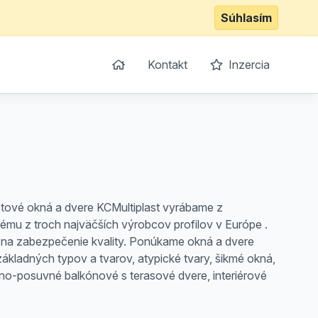
Súhlasím
Kontakt
Inzercia
stové okná a dvere KCMultiplast vyrábame z
mu z troch najväčších výrobcov profilov v Európe .
 na zabezpečenie kvality. Ponúkame okná a dvere
základných typov a tvarov, atypické tvary, šikmé okná,
o-posuvné balkónové s terasové dvere, interiérové