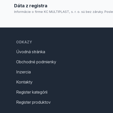
Dáta z registra
Informácie o firme KC MULTIPLAST, s. r. o. sú bez záruky. Posle
Footer
ODKAZY
Úvodná stránka
Obchodné podmienky
Inzercia
Kontakty
Register kategórii
Register produktov