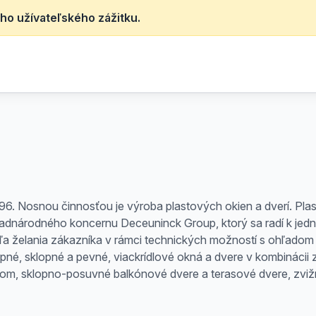
ho užívateľského zážitku.
96. Nosnou činnosťou je výroba plastových okien a dverí. Pla
adnárodného koncernu Deceuninck Group, ktorý sa radí k jedné
ľa želania zákazníka v rámci technických možností s ohľadom
pné, sklopné a pevné, viackrídlové okná a dvere v kombinácii 
om, sklopno-posuvné balkónové dvere a terasové dvere, zvižn