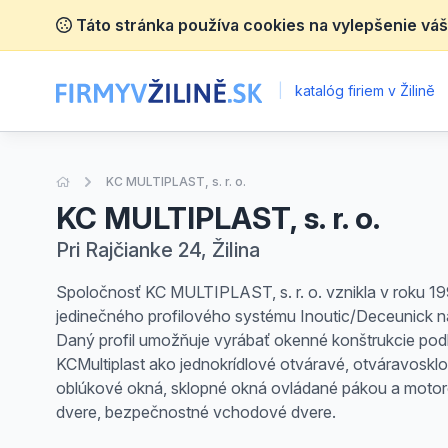
Táto stránka používa cookies na vylepšenie váš
|
katalóg firiem v Žilině
Úvodná stránka
KC MULTIPLAST, s. r. o.
KC MULTIPLAST, s. r. o.
Pri Rajčianke 24, Žilina
Spoločnosť KC MULTIPLAST, s. r. o. vznikla v roku 19
jedinečného profilového systému Inoutic/Deceunick n
Daný profil umožňuje vyrábať okenné konštrukcie pod
KCMultiplast ako jednokrídlové otváravé, otváravosklo
oblúkové okná, sklopné okná ovládané pákou a motor
dvere, bezpečnostné vchodové dvere.