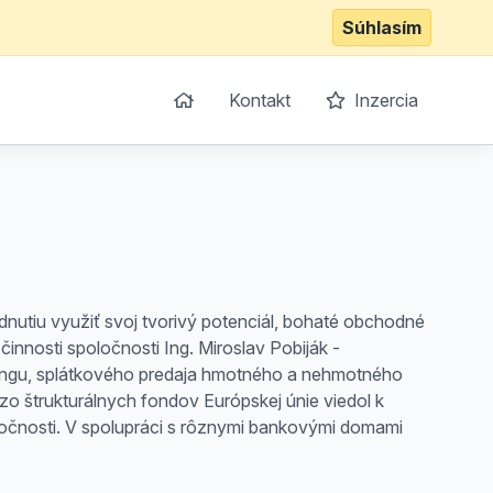
Súhlasím
Kontakt
Inzercia
dnutiu využiť svoj tvorivý potenciál, bohaté obchodné
nnosti spoločnosti Ing. Miroslav Pobiják -
asingu, splátkového predaja hmotného a nehmotného
zo štrukturálnych fondov Európskej únie viedol k
oločnosti. V spolupráci s rôznymi bankovými domami