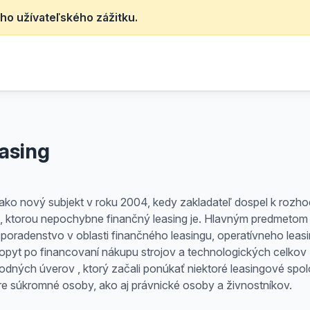
ho užívateľského zážitku.
easing
ako nový subjekt v roku 2004, kedy zakladateľ dospel k rozho
, ktorou nepochybne finančný leasing je. Hlavným predmetom či
 poradenstvo v oblasti finančného leasingu, operatívneho le
opyt po financovaní nákupu strojov a technologických celkov 
hodných úverov , ktorý začali ponúkať niektoré leasingové sp
súkromné osoby, ako aj právnické osoby a živnostníkov.