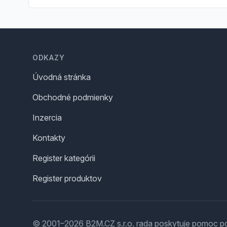
Footer
ODKAZY
Úvodná stránka
Obchodné podmienky
Inzercia
Kontakty
Register kategórii
Register produktov
© 2001–2026 B2M.CZ s.r.o. rada
poskytuje pomoc
po