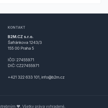
KONTAKT
B2M.CZ s.r.o.
Šafránkova 1243/3
155 00 Praha 5
IČO: 27455971
DIČ: CZ27455971
+421 322 633 101, info@b2m.cz
trebným ♥️. Všetky práva vyhradené.