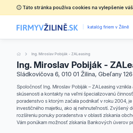
Táto stránka používa cookies na vylepšenie váš
|
katalóg firiem v Žilině
Úvodná stránka
Ing. Miroslav Pobiják - ZALeasing
Ing. Miroslav Pobiják - ZAL
Sládkovičova 6, 010 01 Žilina, Gbeľany 126
Spoločnosť Ing. Miroslav Pobiják – ZALeasing vznikla 
skúsenosti a kontakty na veľmi špecializovanú činnosť
poradenstvo s ktorým začala podnikať v roku 2004, je
investičného majetku, ako aj nehnuteľností. Zvýšený d
rozšíreniu ponuky poradenstva v oblasti získania obc
Vám ponúkam možnosť získania Bankových úverov pre 