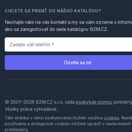
CHCETE SA PRIDAŤ DO NÁŠHO KATALÓGU?
Nechajte nám na vás kontakt a my sa vám ozveme s inform
ako sa zaregistrovať do siete katalógov B2M.CZ.
Telefón
*
Ozvite sa mi
© 2001–2026 B2M.CZ s.r.o. rada
poskytuje pomoc
potrebný
Všetky práva vyhradené.
Táto stránka v rámci poskytovania služieb využíva
cookies
. Nast
používania a dostupnosti cookies môžete upraviť v nastaveniach
prehliadača.