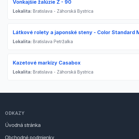
Vonkajšie žalúzie Z - 90
Lokalita:
Bratislava - Záhorská Bystrica
Látkové rolety a japonské steny - Color Standard M
Lokalita:
Bratislava Petržalka
Kazetové markízy Casabox
Lokalita:
Bratislava - Záhorská Bystrica
Footer
ODKAZY
Úvodná stránka
Obchodné podmienky