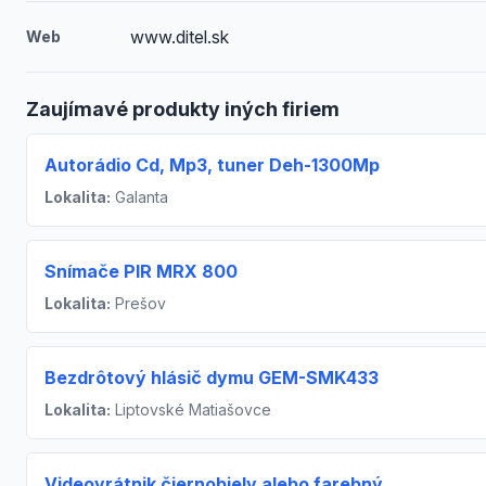
www.ditel.sk
Web
Zaujímavé produkty iných firiem
Autorádio Cd, Mp3, tuner Deh-1300Mp
Lokalita:
Galanta
Snímače PIR MRX 800
Lokalita:
Prešov
Bezdrôtový hlásič dymu GEM-SMK433
Lokalita:
Liptovské Matiašovce
Videovrátnik čiernobiely alebo farebný