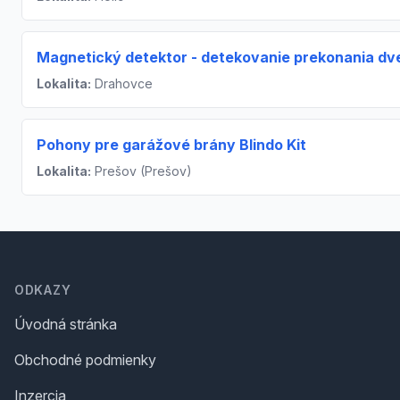
Magnetický detektor - detekovanie prekonania dve
Lokalita:
Drahovce
Pohony pre garážové brány Blindo Kit
Lokalita:
Prešov (Prešov)
Footer
ODKAZY
Úvodná stránka
Obchodné podmienky
Inzercia