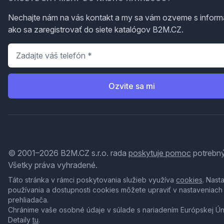
Nechajte nám na vás kontakt a my sa vám ozveme s inform
ako sa zaregistrovať do siete katalógov B2M.CZ.
Telefón
*
Ozvite sa mi
© 2001–2026 B2M.CZ s.r.o. rada
poskytuje pomoc
potrebný
Všetky práva vyhradené.
Táto stránka v rámci poskytovania služieb využíva
cookies
. Nast
používania a dostupnosti cookies môžete upraviť v nastaveniach
prehliadača.
Chránime vaše osobné údaje v súlade s nariadením Európskej Ú
Detaily
tu
.