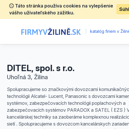
Táto stránka používa cookies na vylepšenie
Súh
vášho užívateľského zážitku.
|
katalóg firiem v Žilin
DITEL, spol. s r.o.
Uhoľná 3, Žilina
Spolupracujeme so značkovými dovozcami komunikačný
technológii Alcatel- Lucent, Panasonic s dovozcami kame
systémov, zabezpečovacích technológii poplachových a
zabezpečovacích systémov PARADOX a SATEL ( EZS ) V 
kancelárskej techniky sa zaoberáme komplexnou realizác
sietí . Spolupracujeme s dovozcom kancelárskych zariaden