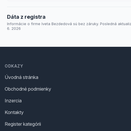
Dáta z registra
Informácie o firme Iveta Bezdedová sú bez záruky. Posledná aktualiz
6. 2026
Footer
ODKAZY
Úvodná stránka
Obchodné podmienky
Inzercia
Kontakty
Register kategórii