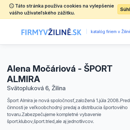
Táto stránka používa cookies na vylepšenie
Súh
vášho užívateľského zážitku.
|
katalóg firiem v Žilin
Alena Močáriová - ŠPORT
ALMIRA
Svätopluková 6, Žilina
Šport Almira je nová spoločnosť,založená 1.júla 2008.Pr
činnosti je veľkoobchodný predaj a distribucia športového
tovaru.Zabezpečujeme kompletné vybavenie
šport.klubov,šport.tried,ale aj jednotlivcov.