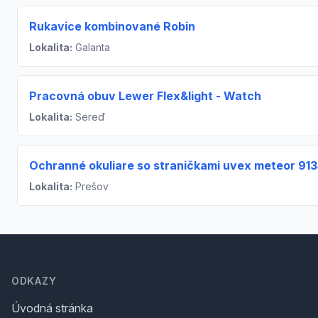
Rukavice kombinované Robin
Lokalita:
Galanta
Pracovná obuv Lewer Flex&light - Watch
Lokalita:
Sereď
Ochranné okuliare so straničkami uvex meteor 91
Lokalita:
Prešov
Footer
ODKAZY
Úvodná stránka