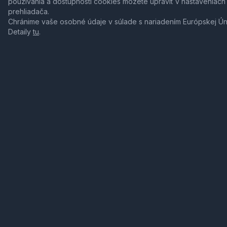
používania a dostupnosti cookies môžete upraviť v nastaveniach
prehliadača.
Chránime vaše osobné údaje v súlade s nariadením Európskej Ú
Detaily
tu
.