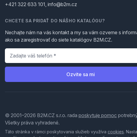
+421 322 633 101, info@b2m.cz
CHCETE SA PRIDAŤ DO NÁŠHO KATALÓGU?
Nechajte nám na vás kontakt a my sa vám ozveme s inform
ako sa zaregistrovať do siete katalógov B2M.CZ.
Telefón
*
Ozvite sa mi
© 2001–2026 B2M.CZ s.r.o. rada
poskytuje pomoc
potrebný
Všetky práva vyhradené.
Táto stránka v rámci poskytovania služieb využíva
cookies
. Nast