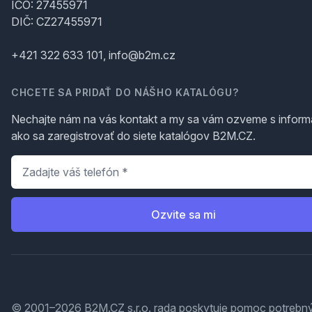
IČO: 27455971
DIČ: CZ27455971
+421 322 633 101, info@b2m.cz
CHCETE SA PRIDAŤ DO NÁŠHO KATALÓGU?
Nechajte nám na vás kontakt a my sa vám ozveme s inform
ako sa zaregistrovať do siete katalógov B2M.CZ.
Telefón
*
Ozvite sa mi
© 2001–2026 B2M.CZ s.r.o. rada
poskytuje pomoc
potrebný