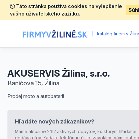
Táto stránka používa cookies na vylepšenie
Súh
vášho užívateľského zážitku.
|
katalóg firiem v Žilin
AKUSERVIS Žilina, s.r.o.
Baničova 15, Žilina
Prodej moto a autobaterii
Hľadáte nových zákazníkov?
Máme aktuálne 2.112 aktívnych dopytov, ku ktorým hľadáme
dodávateľov. Zadajte telefónne číslo, zavoláme vám späť do