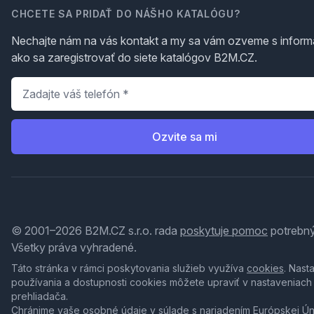
CHCETE SA PRIDAŤ DO NÁŠHO KATALÓGU?
Nechajte nám na vás kontakt a my sa vám ozveme s inform
ako sa zaregistrovať do siete katalógov B2M.CZ.
Telefón
*
Ozvite sa mi
© 2001–2026 B2M.CZ s.r.o. rada
poskytuje pomoc
potrebný
Všetky práva vyhradené.
Táto stránka v rámci poskytovania služieb využíva
cookies
. Nast
používania a dostupnosti cookies môžete upraviť v nastaveniach
prehliadača.
Chránime vaše osobné údaje v súlade s nariadením Európskej Ú