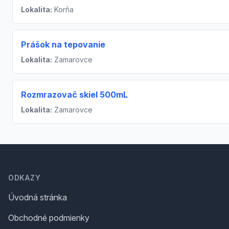
Lokalita:
Korňa
Prášok na tepovanie
Lokalita:
Zamarovce
Rozmrazovač skiel 500mL
Lokalita:
Zamarovce
Footer
ODKAZY
Úvodná stránka
Obchodné podmienky