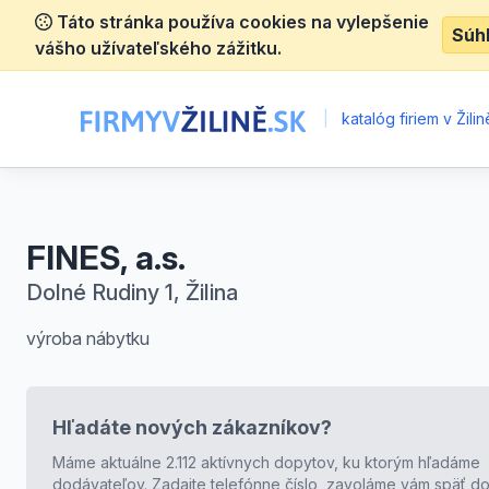
Táto stránka používa cookies na vylepšenie
Súh
vášho užívateľského zážitku.
|
katalóg firiem v Žilin
FINES, a.s.
Dolné Rudiny 1, Žilina
výroba nábytku
Hľadáte nových zákazníkov?
Máme aktuálne 2.112 aktívnych dopytov, ku ktorým hľadáme
dodávateľov. Zadajte telefónne číslo, zavoláme vám späť do