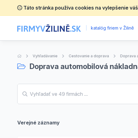
Táto stránka používa cookies na vylepšenie váš
|
katalóg firiem v Žilině
Úvodná stránka
Vyhľadávanie
Cestovanie a doprava
Doprava a
Doprava automobilová nákladná
Verejné záznamy