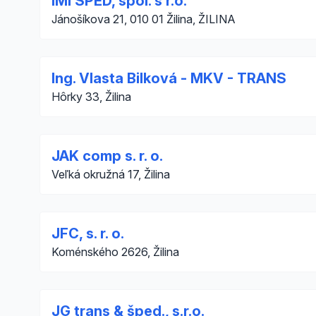
IMI SPED, spol. s r.o.
Jánošíkova 21, 010 01 Žilina, ŽILINA
Ing. Vlasta Bilková - MKV - TRANS
Hôrky 33, Žilina
JAK comp s. r. o.
Veľká okružná 17, Žilina
JFC, s. r. o.
Koménského 2626, Žilina
JG trans & šped., s.r.o.