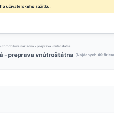
ho užívateľského zážitku.
utomobilová nákladná - preprava vnútroštátna
 - preprava vnútroštátna
(Nájdených
49
firiem