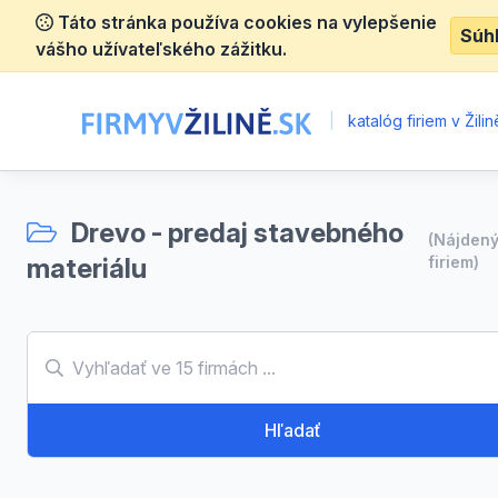
Táto stránka používa cookies na vylepšenie
Súh
vášho užívateľského zážitku.
|
katalóg firiem v Žilin
Drevo - predaj stavebného
(Nájden
materiálu
firiem)
Hľadať