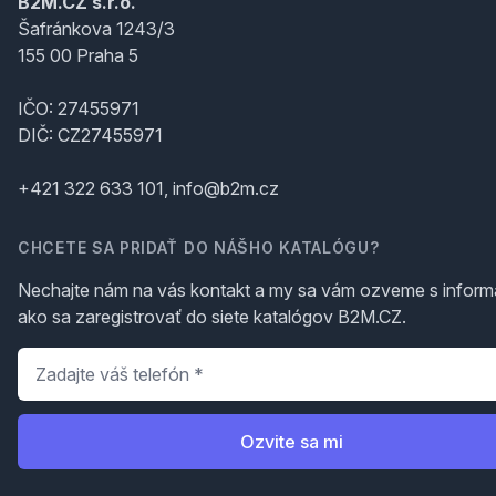
B2M.CZ s.r.o.
Šafránkova 1243/3
155 00 Praha 5
IČO: 27455971
DIČ: CZ27455971
+421 322 633 101, info@b2m.cz
CHCETE SA PRIDAŤ DO NÁŠHO KATALÓGU?
Nechajte nám na vás kontakt a my sa vám ozveme s inform
ako sa zaregistrovať do siete katalógov B2M.CZ.
Telefón
*
Ozvite sa mi