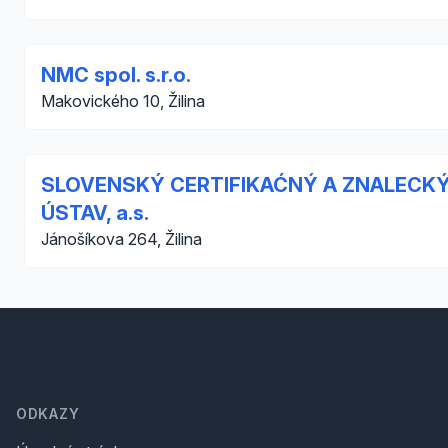
NMC spol. s.r.o.
Makovického 10, Žilina
SLOVENSKÝ CERTIFIKAĆNÝ A ZNALECK
ÚSTAV, a.s.
Jánošíkova 264, Žilina
Footer
ODKAZY