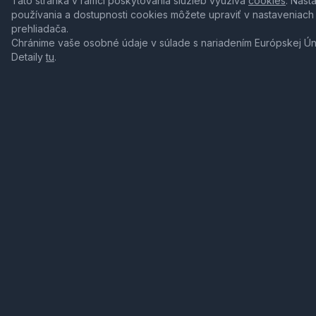
Táto stránka v rámci poskytovania služieb využíva
cookies
. Nast
používania a dostupnosti cookies môžete upraviť v nastaveniach
prehliadača.
Chránime vaše osobné údaje v súlade s nariadením Európskej Ú
Detaily
tu
.