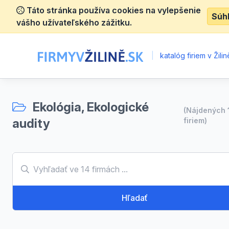
Táto stránka používa cookies na vylepšenie
Súh
vášho užívateľského zážitku.
|
katalóg firiem v Žilin
Ekológia, Ekologické
(Nájdených
audity
firiem)
Hľadať