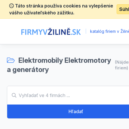
Táto stránka používa cookies na vylepšenie
Súh
vášho užívateľského zážitku.
|
katalóg firiem v Žilin
Elektromobily Elektromotory
(Nájd
a generátory
firiem)
Hľadať