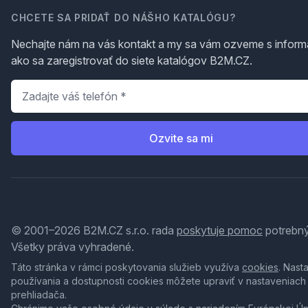
CHCETE SA PRIDAŤ DO NÁŠHO KATALÓGU?
Nechajte nám na vás kontakt a my sa vám ozveme s inform
ako sa zaregistrovať do siete katalógov B2M.CZ.
Telefón
*
Ozvite sa mi
© 2001–2026 B2M.CZ s.r.o. rada
poskytuje pomoc
potrebný
Všetky práva vyhradené.
Táto stránka v rámci poskytovania služieb využíva
cookies
. Nast
používania a dostupnosti cookies môžete upraviť v nastaveniach
prehliadača.