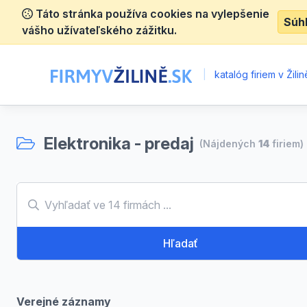
Táto stránka používa cookies na vylepšenie
Súh
vášho užívateľského zážitku.
|
katalóg firiem v Žilin
Elektronika - predaj
(Nájdených
14
firiem)
Hľadať
Verejné záznamy