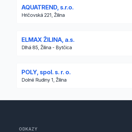
AQUATREND, s.r.o.
Hričovská 221, Žilina
ELMAX ŽILINA, a.s.
Dlhá 85, Žilina - Bytčica
POLY, spol. s. r. o.
Dolné Rudiny 1, Žilina
Footer
ODKAZY