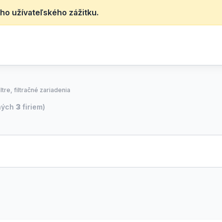
ho užívateľského zážitku.
iltre, filtračné zariadenia
ných
3
firiem)