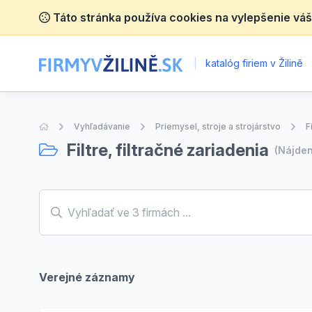
Táto stránka používa cookies na vylepšenie váš
|
katalóg firiem v Žilině
Úvodná stránka
Vyhľadávanie
Priemysel, stroje a strojárstvo
F
Filtre, filtračné zariadenia
(Nájde
Verejné záznamy