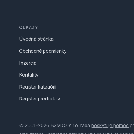
Footer
ODKAZY
Úvodná stránka
Obchodné podmienky
Inzercia
Kontakty
Register kategórii
Register produktov
© 2001–2026 B2M.CZ s.r.o. rada
poskytuje pomoc
po