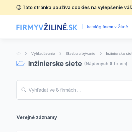
Táto stránka používa cookies na vylepšenie váš
|
katalóg firiem v Žilině
Úvodná stránka
Vyhľadávanie
Stavba a bývanie
Inžinierske sie
Inžinierske siete
(Nájdených
8
firiem)
Verejné záznamy