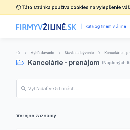
Táto stránka používa cookies na vylepšenie váš
|
katalóg firiem v Žilině
Úvodná stránka
Vyhľadávanie
Stavba a bývanie
Kancelárie - p
Kancelárie - prenájom
(Nájdených
5
Verejné záznamy