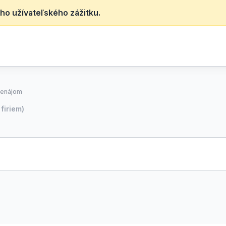
ho užívateľského zážitku.
renájom
firiem)