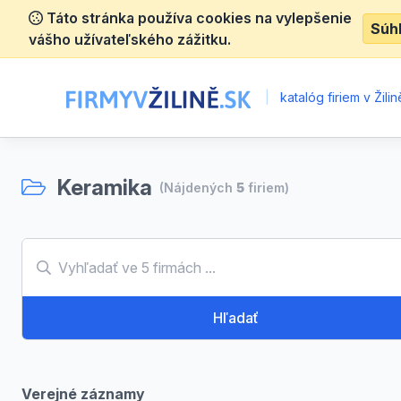
Táto stránka používa cookies na vylepšenie
Súh
vášho užívateľského zážitku.
|
katalóg firiem v Žilin
Keramika
(Nájdených
5
firiem)
Hľadať
Verejné záznamy