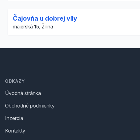
Čajovňa u dobrej víly
majerská 15, Žilina
Footer
ODKAZY
Úvodná stránka
Obchodné podmienky
Inzercia
Kontakty