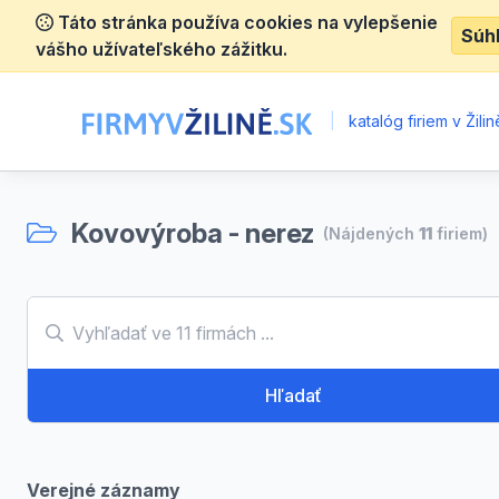
Táto stránka používa cookies na vylepšenie
Súh
vášho užívateľského zážitku.
|
katalóg firiem v Žilin
Kovovýroba - nerez
(Nájdených
11
firiem)
Hľadať
Verejné záznamy