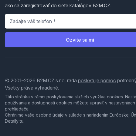
ako sa zaregistrovať do siete katalógov B2M.CZ.
Telefón
*
Ozvite sa mi
© 2001–2026 B2M.CZ s.r.o. rada
poskytuje pomoc
potrebný
Všetky práva vyhradené.
Táto stránka v rámci poskytovania služieb využíva
cookies
. Nast
používania a dostupnosti cookies môžete upraviť v nastaveniach
prehliadača.
Chránime vaše osobné údaje v súlade s nariadením Európskej Ú
Detaily
tu
.