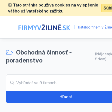
Táto stránka používa cookies na vylepšenie
Súh
vášho užívateľského zážitku.
|
katalóg firiem v Žilin
Obchodná činnosť -
(Nájden
poradenstvo
firiem)
Hľadať