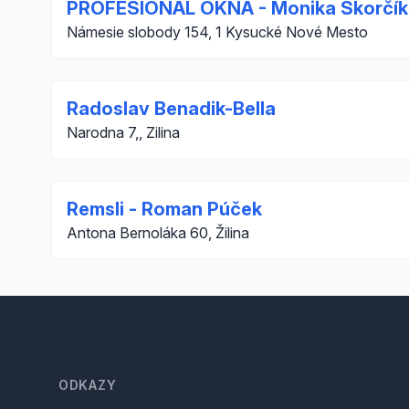
PROFESIONAL OKNA - Monika Škorčí
Námesie slobody 154, 1 Kysucké Nové Mesto
Radoslav Benadik-Bella
Narodna 7,, Zilina
Remsli - Roman Púček
Antona Bernoláka 60, Žilina
Footer
ODKAZY