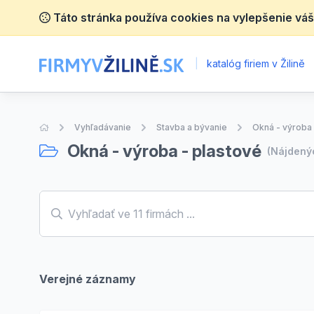
Táto stránka používa cookies na vylepšenie váš
|
katalóg firiem v Žilině
Úvodná stránka
Vyhľadávanie
Stavba a bývanie
Okná - výroba 
Okná - výroba - plastové
(Nájden
Verejné záznamy