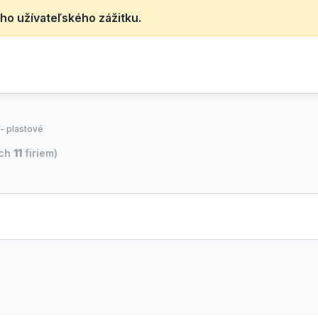
ho užívateľského zážitku.
- plastové
ých
11
firiem)