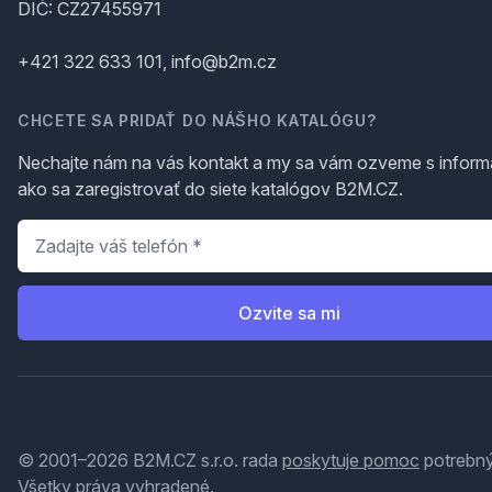
DIČ: CZ27455971
+421 322 633 101, info@b2m.cz
CHCETE SA PRIDAŤ DO NÁŠHO KATALÓGU?
Nechajte nám na vás kontakt a my sa vám ozveme s inform
ako sa zaregistrovať do siete katalógov B2M.CZ.
Telefón
*
Ozvite sa mi
© 2001–2026 B2M.CZ s.r.o. rada
poskytuje pomoc
potrebný
Všetky práva vyhradené.