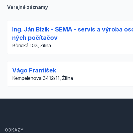
Verejné záznamy
Ing. Ján Bízik - SEMA - servis a výroba os
ných počítačov
Bôrická 103, Žilina
Vágo František
Kempelenova 3412/11, Žilina
Footer
ODKAZY