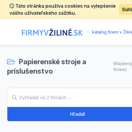
Táto stránka používa cookies na vylepšenie
Súh
vášho užívateľského zážitku.
|
katalóg firiem v Žilin
Papierenské stroje a
(Nájden
príslušenstvo
firiem)
Hľadať