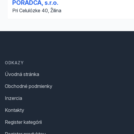
PORADCA, s.r.o.
Pri Celulózke 40, Žilina
Footer
ODKAZY
Úvodná stránka
Obchodné podmienky
Inzercia
Kontakty
Register kategórii