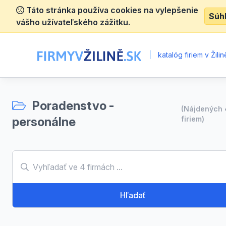
Táto stránka používa cookies na vylepšenie
Súh
vášho užívateľského zážitku.
|
katalóg firiem v Žilin
Poradenstvo -
(Nájdených
personálne
firiem)
Hľadať