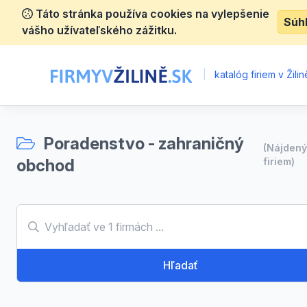
Táto stránka používa cookies na vylepšenie
Súh
vášho užívateľského zážitku.
|
katalóg firiem v Žilin
Poradenstvo - zahraničný
(Nájden
obchod
firiem)
Hľadať