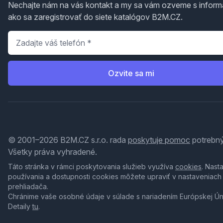
Nechajte nám na vás kontakt a my sa vám ozveme s inform
ako sa zaregistrovať do siete katalógov B2M.CZ.
Telefón
*
Ozvite sa mi
© 2001–2026 B2M.CZ s.r.o. rada
poskytuje pomoc
potrebný
Všetky práva vyhradené.
Táto stránka v rámci poskytovania služieb využíva
cookies
. Nast
používania a dostupnosti cookies môžete upraviť v nastaveniach
prehliadača.
Chránime vaše osobné údaje v súlade s nariadením Európskej Ú
Detaily
tu
.