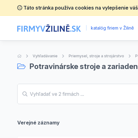
Táto stránka používa cookies na vylepšenie váš
|
katalóg firiem v Žilině
Úvodná stránka
Vyhľadávanie
Priemysel, stroje a strojárstvo
P
Potravinárske stroje a zariaden
Verejné záznamy