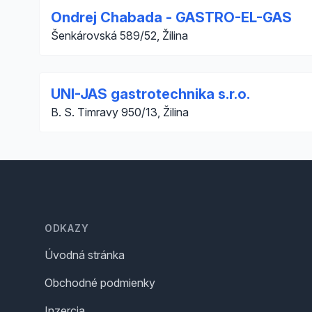
Ondrej Chabada - GASTRO-EL-GAS
Šenkárovská 589/52, Žilina
UNI-JAS gastrotechnika s.r.o.
B. S. Timravy 950/13, Žilina
Footer
ODKAZY
Úvodná stránka
Obchodné podmienky
Inzercia