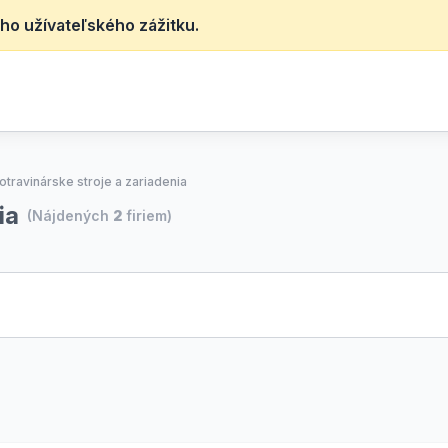
ho užívateľského zážitku.
otravinárske stroje a zariadenia
ia
(Nájdených
2
firiem)