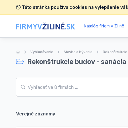
Táto stránka používa cookies na vylepšenie váš
|
katalóg firiem v Žilině
Úvodná stránka
Vyhľadávanie
Stavba a bývanie
Rekonštrukcie
Rekonštrukcie budov - sanácia
Verejné záznamy