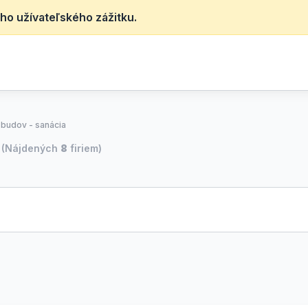
ho užívateľského zážitku.
 budov - sanácia
(Nájdených
8
firiem)