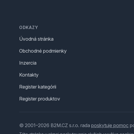
Footer
ODKAZY
Úvodná stránka
Obchodné podmienky
Inzercia
Kontakty
Register kategórii
Register produktov
© 2001–2026 B2M.CZ s.r.o. rada
poskytuje pomoc
po