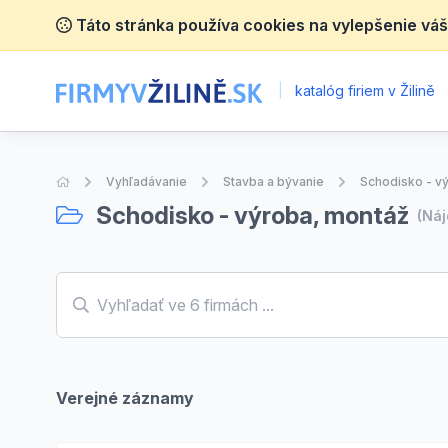
Táto stránka používa cookies na vylepšenie váš
|
katalóg firiem v Žilině
Úvodná stránka
Vyhľadávanie
Stavba a bývanie
Schodisko - v
Schodisko - výroba, montáž
(Ná
Verejné záznamy