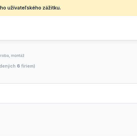
ho užívateľského zážitku.
ýroba, montáž
jdených
6
firiem)