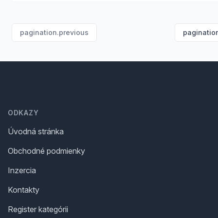
pagination.previous
paginatio
Footer
ODKAZY
Úvodná stránka
Obchodné podmienky
Inzercia
Kontakty
Register kategórii