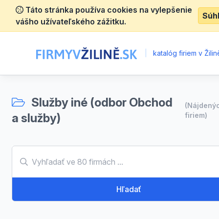
Táto stránka používa cookies na vylepšenie
Súh
vášho užívateľského zážitku.
|
katalóg firiem v Žilin
Služby iné (odbor Obchod
(Nájdený
a služby)
firiem)
Hľadať