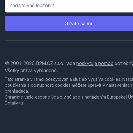
Telefón
*
Ozvite sa mi
© 2001–2026 B2M.CZ s.r.o. rada
poskytuje pomoc
potrebný
Všetky práva vyhradené.
Táto stránka v rámci poskytovania služieb využíva
cookies
. Nast
používania a dostupnosti cookies môžete upraviť v nastaveniach
prehliadača.
Chránime vaše osobné údaje v súlade s nariadením Európskej Ú
Detaily
tu
.