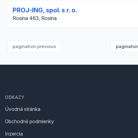
PROJ-ING, spol. s r. o.
Rosina 463, Rosina
pagination.previous
paginatio
Footer
ODKAZY
Úvodná stránka
Obchodné podmienky
Inzercia