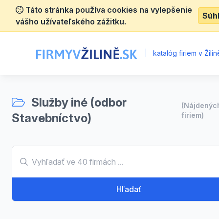
Táto stránka používa cookies na vylepšenie
Súh
vášho užívateľského zážitku.
|
katalóg firiem v Žilin
Služby iné (odbor
(Nájdený
Stavebníctvo)
firiem)
Hľadať