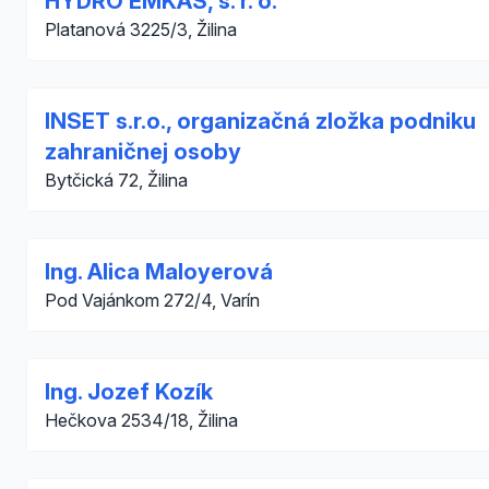
HYDRO EMKAS, s. r. o.
Platanová 3225/3, Žilina
INSET s.r.o., organizačná zložka podniku
zahraničnej osoby
Bytčická 72, Žilina
Ing. Alica Maloyerová
Pod Vajánkom 272/4, Varín
Ing. Jozef Kozík
Hečkova 2534/18, Žilina