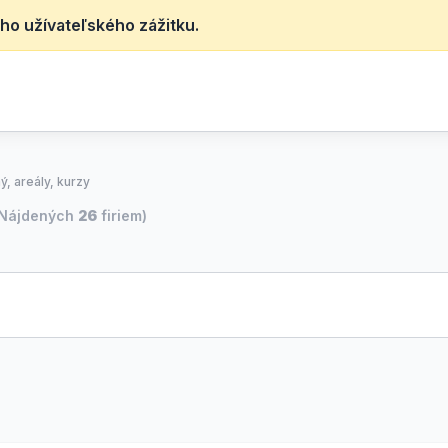
ho užívateľského zážitku.
ý, areály, kurzy
(Nájdených
26
firiem)