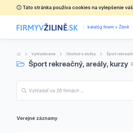
Táto stránka používa cookies na vylepšenie váš
|
katalóg firiem v Žilině
Úvodná stránka
Vyhľadávanie
Obchod a služby
Šport rekreačn
Šport rekreačný, areály, kurzy
Verejné záznamy