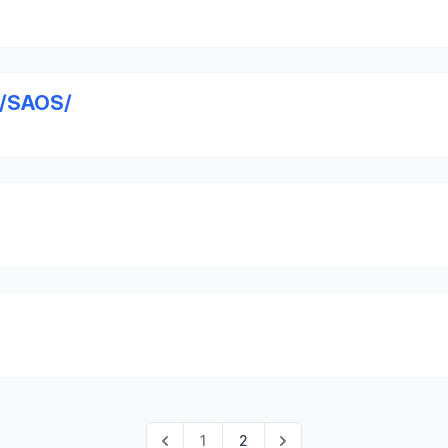
 /SAOS/
1
2