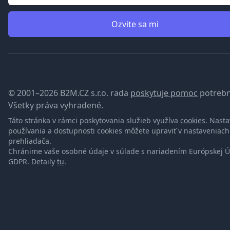
Ozvite sa mi
© 2001–2026 B2M.CZ s.r.o. rada
poskytuje pomoc
potrebn
Všetky práva vyhradené.
Táto stránka v rámci poskytovania služieb využíva
cookies
. Nast
používania a dostupnosti cookies môžete upraviť v nastaveniach
prehliadača.
Chránime vaše osobné údaje v súlade s nariadením Európskej Ú
GDPR. Detaily
tu
.