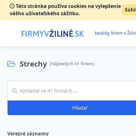
Táto stránka používa cookies na vylepšenie
Súh
vášho užívateľského zážitku.
|
katalóg firiem v Žili
Strechy
(Nájdených
41
firiem)
Hľadať
Verejné záznamy