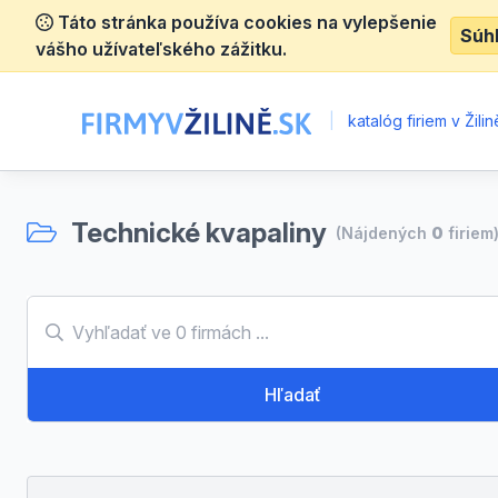
Táto stránka používa cookies na vylepšenie
Súh
vášho užívateľského zážitku.
|
katalóg firiem v Žilin
Technické kvapaliny
(Nájdených
0
firiem
Hľadať