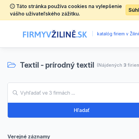
Táto stránka používa cookies na vylepšenie
Súh
vášho užívateľského zážitku.
|
katalóg firiem v Žilin
Textil - prírodný textil
(Nájdených
3
firie
Hľadať
Verejné záznamy