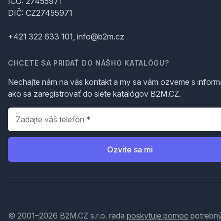
IČO: 27455971
DIČ: CZ27455971
+421 322 633 101, info@b2m.cz
CHCETE SA PRIDAŤ DO NÁŠHO KATALÓGU?
Nechajte nám na vás kontakt a my sa vám ozveme s inform
ako sa zaregistrovať do siete katalógov B2M.CZ.
Telefón
*
Ozvite sa mi
© 2001–2026 B2M.CZ s.r.o. rada
poskytuje pomoc
potrebný