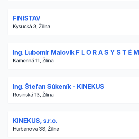
FINISTAV
Kysucká 3, Žilina
Ing. Ľubomír Malovík F L O R A S Y S T É M
Kamenná 11, Žilina
Ing. Štefan Súkeník - KINEKUS
Rosinská 13, Žilina
KINEKUS, s.r.o.
Hurbanova 38, Žilina