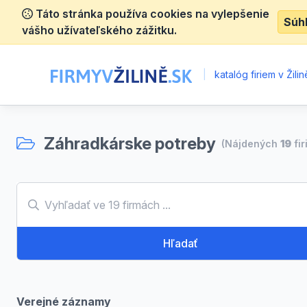
Táto stránka používa cookies na vylepšenie
Súh
vášho užívateľského zážitku.
|
katalóg firiem v Žilin
Záhradkárske potreby
(Nájdených
19
fir
Hľadať
Verejné záznamy