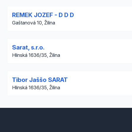
REMEK JOZEF - D D D
Gaštanová 10, Žilina
Sarat, s.r.o.
Hlinská 1636/35, Žilina
Tibor Jaššo SARAT
Hlinská 1636/35, Žilina
Footer