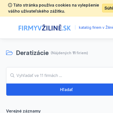
Táto stránka používa cookies na vylepšenie
Súh
vášho užívateľského zážitku.
|
katalóg firiem v Žilin
Deratizácie
(Nájdených
11
firiem)
Hľadať
Verejné záznamy