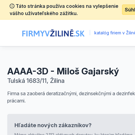
Táto stránka používa cookies na vylepšenie
Súh
vášho užívateľského zážitku.
|
katalóg firiem v Žilin
AAAA-3D - Miloš Gajarský
Tulská 1683/11, Žilina
Firma sa zaoberá deratizačnými, dezinsekčnými a dezinfe
prácami.
Hľadáte nových zákazníkov?
Máme aktuálne 2.112 aktívnych dopytov, ku ktorým hľadáme