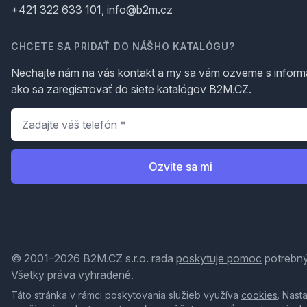
+421 322 633 101, info@b2m.cz
CHCETE SA PRIDAŤ DO NÁŠHO KATALÓGU?
Nechajte nám na vás kontakt a my sa vám ozveme s inform
ako sa zaregistrovať do siete katalógov B2M.CZ.
Telefón
*
Ozvite sa mi
© 2001–2026 B2M.CZ s.r.o. rada
poskytuje pomoc
potrebný
Všetky práva vyhradené.
Táto stránka v rámci poskytovania služieb využíva
cookies
. Nast