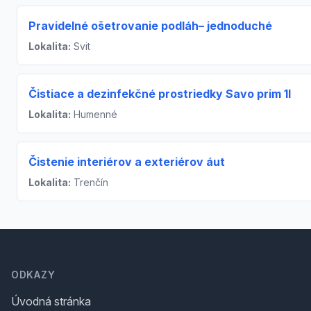
Pravidelné ošetrovanie podláh– jednoduché
Lokalita:
Svit
Čistiace a dezinfekčné prostriedky Savo prim 1l
Lokalita:
Humenné
Čistenie interiérov a exteriérov áut
Lokalita:
Trenčín
Footer
ODKAZY
Úvodná stránka