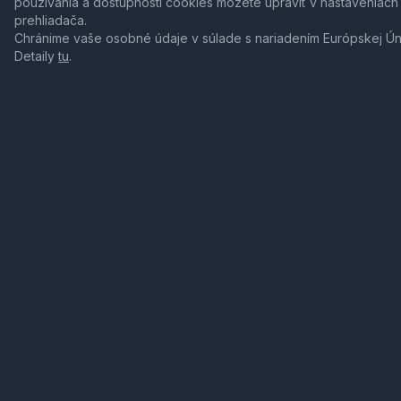
používania a dostupnosti cookies môžete upraviť v nastaveniach
prehliadača.
Chránime vaše osobné údaje v súlade s nariadením Európskej Ú
Detaily
tu
.