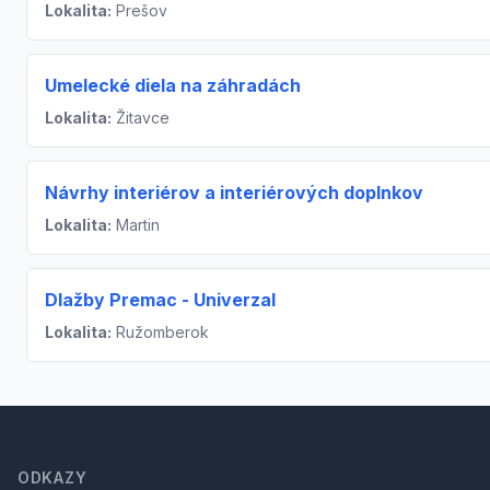
Lokalita:
Prešov
Umelecké diela na záhradách
Lokalita:
Žitavce
Návrhy interiérov a interiérových doplnkov
Lokalita:
Martin
Dlažby Premac - Univerzal
Lokalita:
Ružomberok
Footer
ODKAZY