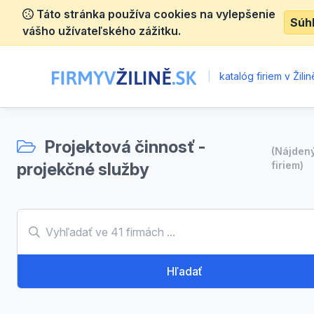
Táto stránka používa cookies na vylepšenie
Súh
vášho užívateľského zážitku.
|
katalóg firiem v Žilin
Projektová činnosť -
(Nájden
projekčné služby
firiem)
Hľadať