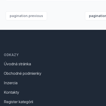
pagination.previous
paginatio
Footer
ODKAZY
Úvodná stránka
Obchodné podmienky
Inzercia
Kontakty
Register kategórii