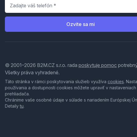
Telefón
*
Ozvite sa mi
© 2001–2026 B2M.CZ s.r.o. rada
poskytuje pomoc
potrebný
Všetky práva vyhradené.
Táto stránka v rámci poskytovania služieb využíva
cookies
. Nast
používania a dostupnosti cookies môžete upraviť v nastaveniach
prehliadača.
Chránime vaše osobné údaje v súlade s nariadením Európskej Ú
Detaily
tu
.